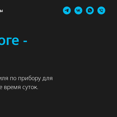
ты
ты
ге -
иля по прибору для
 время суток.