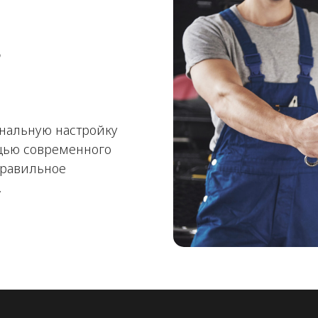
в
нальную настройку
щью современного
правильное
.