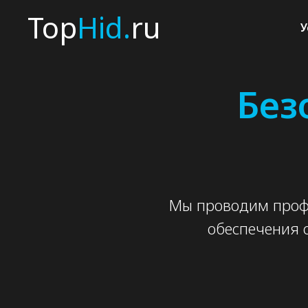
Top
Top
Hid.
Hid.
ru
ru
У
У
Без
Мы проводим профе
обеспечения 