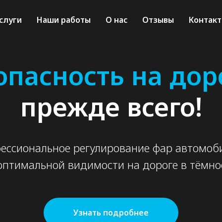
слуги
слуги
Наши работы
Наши работы
О нас
О нас
Отзывы
Отзывы
Контак
Контак
опасность на доро
прежде всего!
ссиональное регулирование фар автомоб
оптимальной видимости на дороге в тёмное
Узнать подробнее